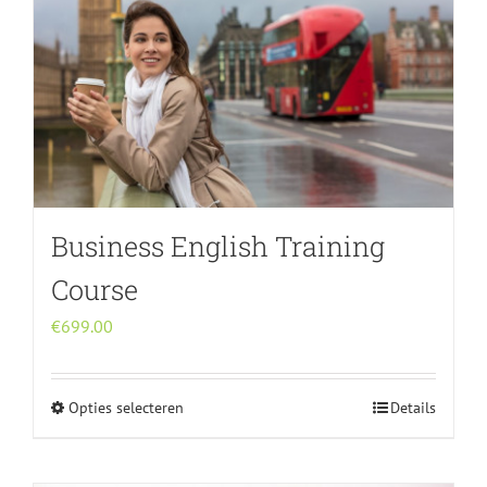
Business English Training
Course
€
699.00
Opties selecteren
Details
Dit
product
heeft