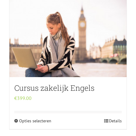
meerdere
variaties.
Deze
optie
kan
gekozen
worden
op
de
productpagina
Cursus zakelijk Engels
€
399.00
Opties selecteren
Details
Dit
product