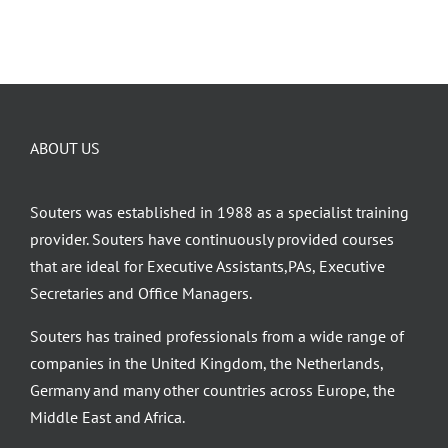
heeft
meerdere
variaties.
Deze
optie
kan
ABOUT US
gekozen
worden
Souters was established in 1988 as a specialist training
op
provider. Souters have continuously provided courses
de
that are ideal for Executive Assistants,PAs, Executive
productpagina
Secretaries and Office Managers.
Souters has trained professionals from a wide range of
companies in the United Kingdom, the Netherlands,
Germany and many other countries across Europe, the
Middle East and Africa.