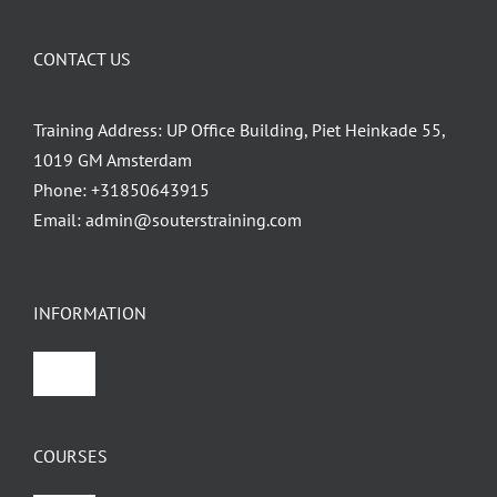
CONTACT US
Training Address: UP Office Building, Piet Heinkade 55,
1019 GM Amsterdam
Phone:
+31850643915
Email:
admin@souterstraining.com
INFORMATION
Toggle
Navigation
Home
COURSES